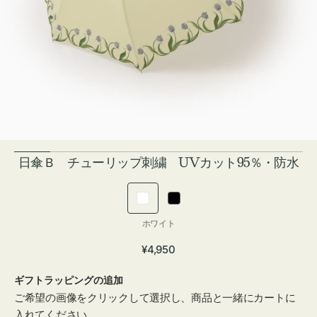
ー
ビ
ュ
ー
で
掲
載
さ
れ
て
い
る
日傘Ｂ チューリップ刺繍 UVカット95％・防水
メ
デ
ィ
ア
ホ
ブ
を
ワ
ラ
カ
開
ホワイト
イ
ッ
く
ラ
通
¥4,950
ー:
ト
ク
常
ギフトラッピングの追加
価
ご希望の画像をクリックして選択し、商品と一緒にカートに
格
入れてください