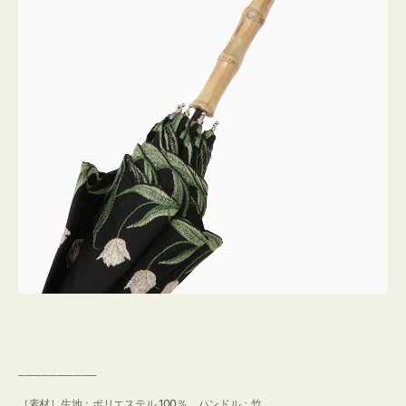
──────────
［素材］生地：ポリエステル 100％ ハンドル：竹