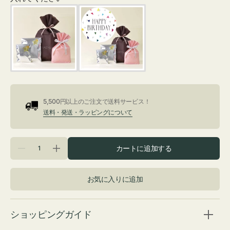
5,500円以上のご注文で送料サービス！
送料・発送・ラッピングについて
数
カートに追加する
日
日
量
傘
傘
Ｂ
Ｂ
お気に入りに追加
チ
チ
ュ
ュ
ー
ー
リ
リ
ショッピングガイド
ッ
ッ
プ
プ