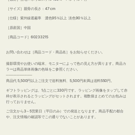
［サイズ］親骨の長さ：47 cm
［仕様］紫外線遮蔽率 濃色95％以上 淡色90％以上
［原産国］中国
［商品コード］60233215
お問い合わせは［商品コード・商品名］をお知らせください。
撮影環境やお使いの端末、モニターによって色の見え方が異ります。商品カ
ラーは商品単体画像の色味をご参照ください。
──────────
商品代 5,500円以上ご注文で送料無料、5,500円未満は送料550円。
ギフトラッピングは、1点ごとに330円です。ラッピング画像をタップして赤
枠が表示されるとラッピングがセットされます。複数個まとめてのお包みは
行っておりません。
ご注文から3～5営業日（平日のみ）での発送となります。商品手配の都合
や、注文情報の確認等でこの通りでないことがあります。