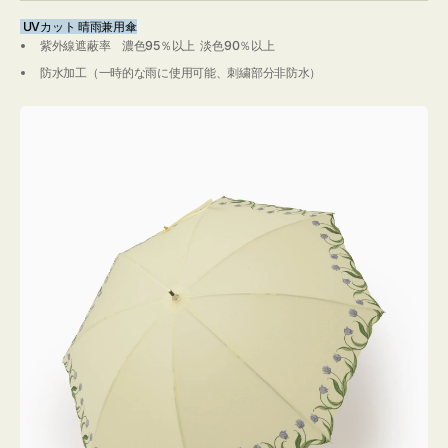
刺
刺
UVカット 晴雨兼用傘
繍
繍
UV
UV
紫外線遮蔽率 濃色95％以上 淡色90％以上
カ
カ
防水加工（一時的な雨に使用可能、刺繍部分非防水）
ッ
ッ
ト
ト
95％・
95％・
防
防
水
水
の
の
数
数
量
量
を
を
減
増
ら
や
す
す