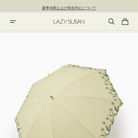
ン
夏季休業および発送停止について
ツ
に
進
カ
む
ー
ト
ギ
ャ
ラ
リ