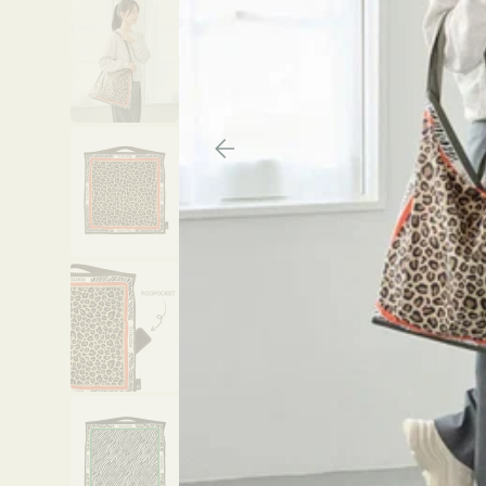
チケース他
ボ
ス
コスメ
ト
リ
ジュエリーボッ
メ
エ
クス ・ケース
ラ
ブ
インテリア
傘
ハ
ク