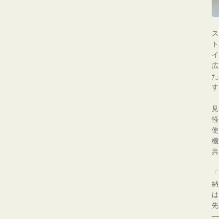
ス
ト
イ
広
た
す
見
軽
使
機
共
「
納
は
先
─