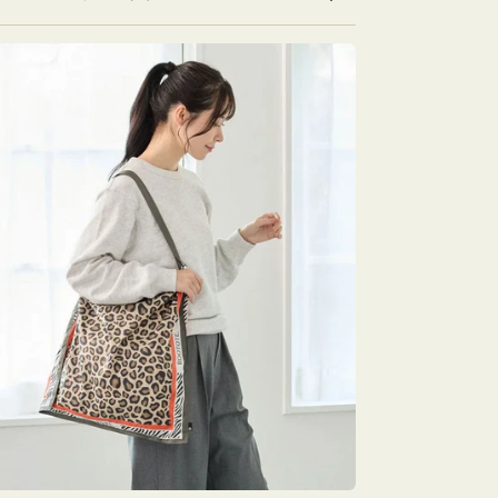
デ
ト
ト
ィ
ー
ー
ア
ト
ト
2
TABLO50
TABLO50
を
の
の
開
数
数
く
量
量
を
を
減
増
ら
や
す
す