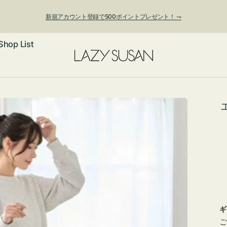
新規アカウント登録で500ポイントプレゼント！ ⇁
Shop List
ックレス
アス・イヤー
フ
ートバッグ
ング
ョルダーバッ
ッグチャー
レスレット・
・キーホルダ
ングル
マートフォン
ローチ
シェット
エア
ギ
ご
ンドバッグ
子・ファン