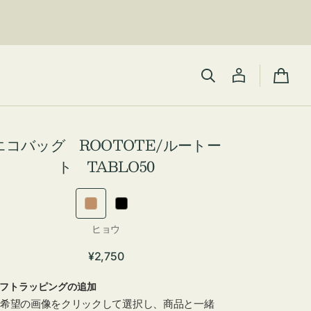
カ
ー
ト
エコバッグ ROOTOTE/ルートー
ト TABLO50
ヒ
ゼ
ョ
ブ
カ
ヒョウ
ラ
ウ
ラ
通
¥2,750
ー:
常
フトラッピングの追加
価
希望の画像をクリックして選択し、商品と一緒
格