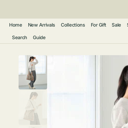
ン
ツ
に
進
Home
New Arrivals
Collections
For Gift
Sale
む
Search
Guide
フレグランス
アクセサリー
ネ
リストウォッチ
ピ
カ
バッグ
ト
リ
ファッション
シ
バ
ブ
グ
ム
ウォレット・革
バ
ー
小物
ス
ブ
ポ
ウ
ポーチ ・ メガ
ネケース・マル
ハ
扇