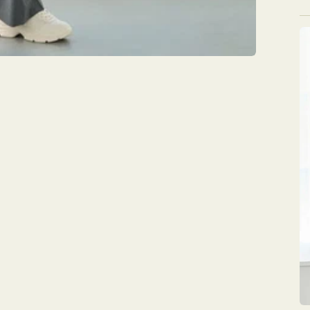
デ
ィ
ア
を
開
く