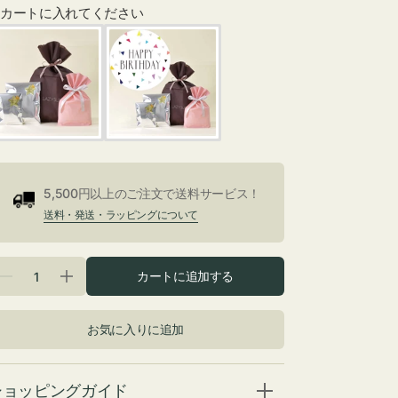
カートに入れてください
ギ
ャ
ラ
リ
ー
5,500円以上のご注文で送料サービス！
ビ
送料・発送・ラッピングについて
ュ
ー
で
掲
カートに追加する
エ
エ
載
コ
コ
さ
バ
バ
れ
お気に入りに追加
ッ
ッ
て
グ
グ
い
ROOTOTE/
ROOTOTE/
る
ル
ル
メ
ショッピングガイド
ー
ー