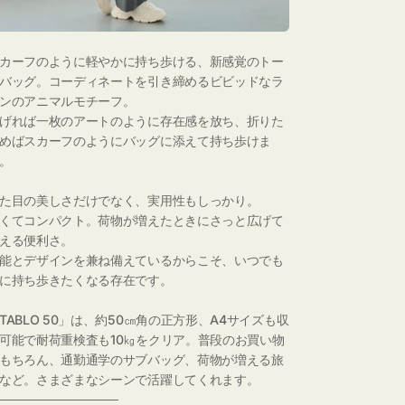
カーフのように軽やかに持ち歩ける、新感覚のトー
バッグ。コーディネートを引き締めるビビッドなラ
ンのアニマルモチーフ。
げれば一枚のアートのように存在感を放ち、折りた
めばスカーフのようにバッグに添えて持ち歩けま
。
た目の美しさだけでなく、実用性もしっかり。
くてコンパクト。荷物が増えたときにさっと広げて
える便利さ。
能とデザインを兼ね備えているからこそ、いつでも
に持ち歩きたくなる存在です。
TABLO 50」は、約50㎝角の正方形、A4サイズも収
可能で耐荷重検査も10㎏をクリア。普段のお買い物
もちろん、通勤通学のサブバッグ、荷物が増える旅
など。さまざまなシーンで活躍してくれます。
──────────────