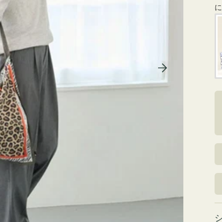
に
ストンバッグ
トール・ハッ
・グローブ
ュック
ガネ・サング
コバッグ・サ
ス・ルーペ
ギ
バッグ
ャ
ラ
リ
ンカチ・ソッ
ー
ビ
ス
ュ
ー
で
数
掲
量
載
さ
れ
て
い
る
メ